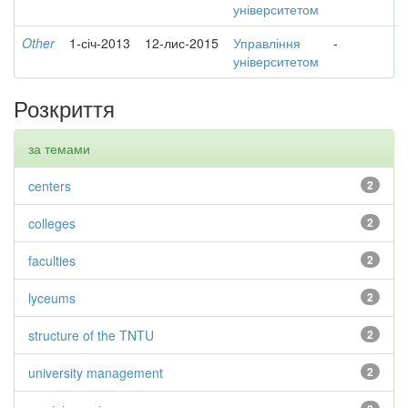
університетом
Other
1-січ-2013
12-лис-2015
Управління
-
університетом
Розкриття
за темами
centers
2
colleges
2
faculties
2
lyceums
2
structure of the TNTU
2
university management
2