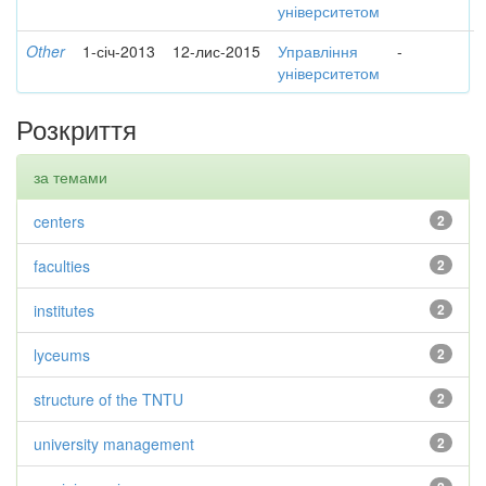
університетом
Other
1-січ-2013
12-лис-2015
Управління
-
університетом
Розкриття
за темами
centers
2
faculties
2
institutes
2
lyceums
2
structure of the TNTU
2
university management
2