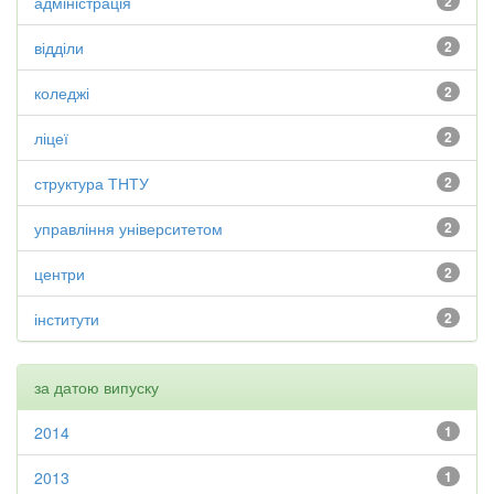
адміністрація
2
відділи
2
коледжі
2
ліцеї
2
структура ТНТУ
2
управління університетом
2
центри
2
інститути
2
за датою випуску
2014
1
2013
1