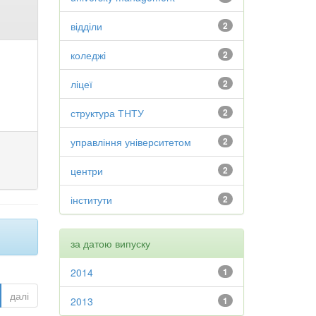
відділи
2
коледжі
2
ліцеї
2
структура ТНТУ
2
управління університетом
2
центри
2
інститути
2
за датою випуску
2014
1
далі
2013
1