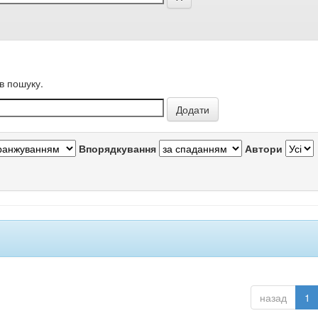
в пошуку.
Впорядкування
Автори
назад
1