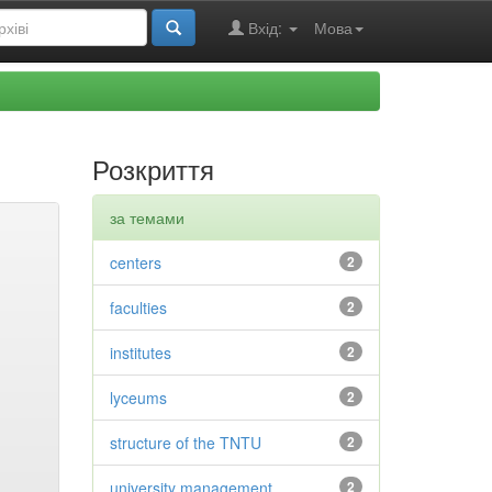
Вхід:
Мова
Розкриття
за темами
centers
2
faculties
2
institutes
2
lyceums
2
structure of the TNTU
2
university management
2