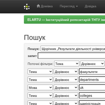
Домівка
Перегляд
Довідка
Skip
ELARTU — Інституційний репозитарій ТНТУ ім
navigation
Пошук
Пошук:
запит
Поточні фільтри: