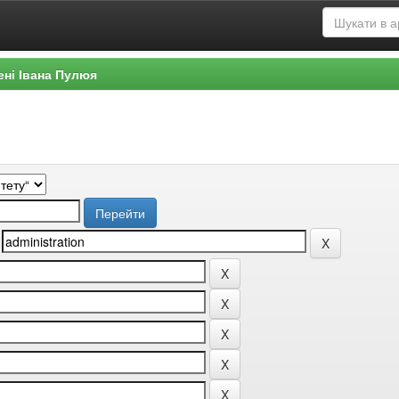
ені Івана Пулюя