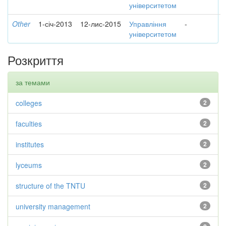
університетом
Other
1-січ-2013
12-лис-2015
Управління
-
університетом
Розкриття
за темами
colleges
2
faculties
2
institutes
2
lyceums
2
structure of the TNTU
2
university management
2