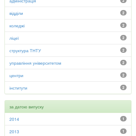
адміністрація
2
відділи
2
коледжі
2
ліцеї
2
структура ТНТУ
2
управління університетом
2
центри
2
інститути
2
за датою випуску
2014
1
2013
1