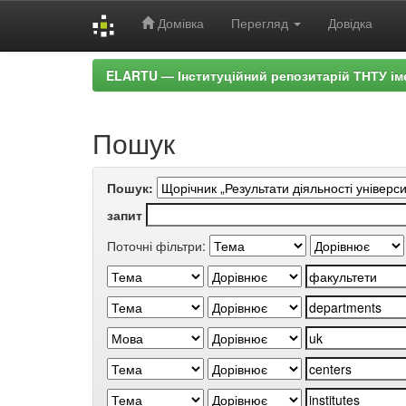
Домівка
Перегляд
Довідка
Skip
ELARTU — Інституційний репозитарій ТНТУ ім
navigation
Пошук
Пошук:
запит
Поточні фільтри: