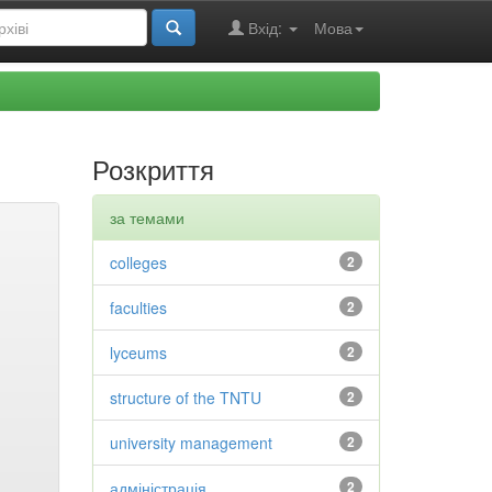
Вхід:
Мова
Розкриття
за темами
colleges
2
faculties
2
lyceums
2
structure of the TNTU
2
university management
2
адміністрація
2