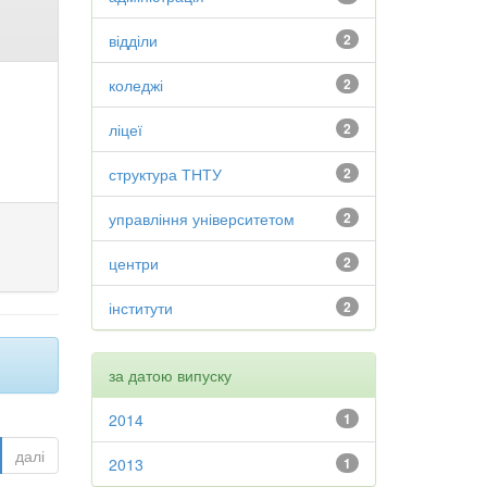
відділи
2
коледжі
2
ліцеї
2
структура ТНТУ
2
управління університетом
2
центри
2
інститути
2
за датою випуску
2014
1
далі
2013
1