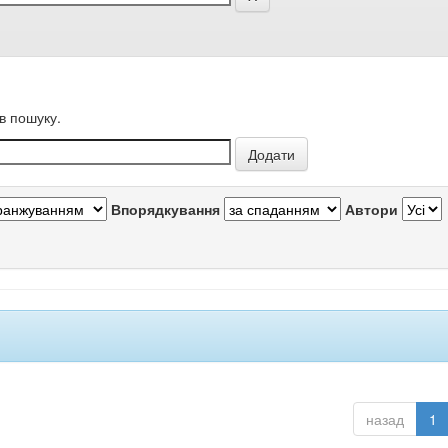
в пошуку.
Впорядкування
Автори
назад
1