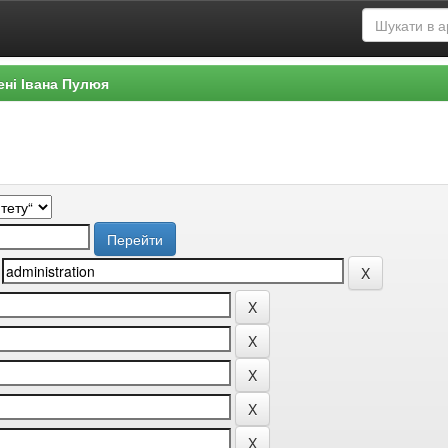
ені Івана Пулюя