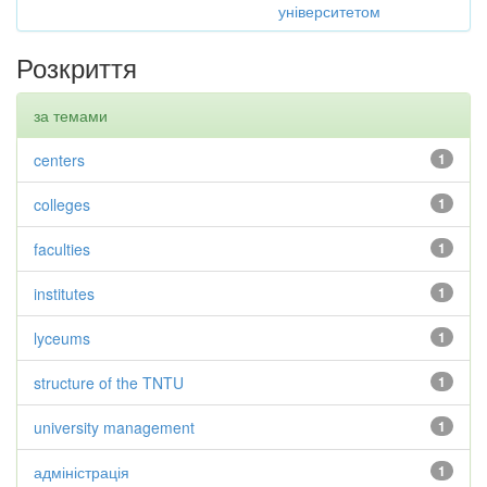
університетом
Розкриття
за темами
centers
1
colleges
1
faculties
1
institutes
1
lyceums
1
structure of the TNTU
1
university management
1
адміністрація
1