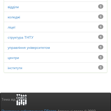
відділи
1
коледжі
1
ліцеї
1
структура ТНТУ
1
управління університетом
1
центри
1
інститути
1
Тема від
Програмне забезпечення DSpace
Авторські права © 2002-