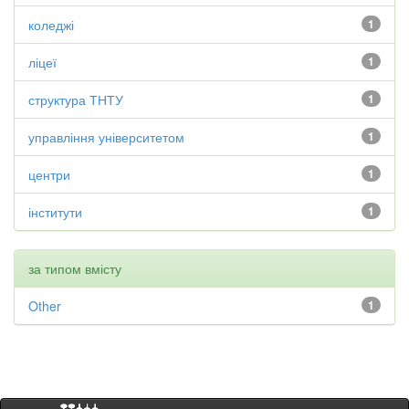
коледжі
1
ліцеї
1
структура ТНТУ
1
управління університетом
1
центри
1
інститути
1
за типом вмісту
Other
1