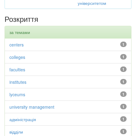
університетом
Розкриття
за темами
centers
1
colleges
1
faculties
1
institutes
1
lyceums
1
university management
1
адміністрація
1
відділи
1