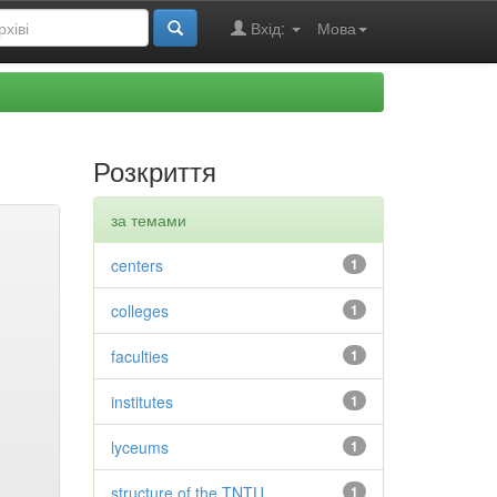
Вхід:
Мова
Розкриття
за темами
centers
1
colleges
1
faculties
1
institutes
1
lyceums
1
structure of the TNTU
1