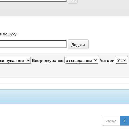
в пошуку.
Впорядкування
Автори
назад
1