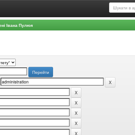
ені Івана Пулюя