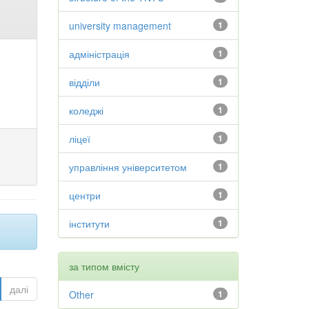
university management
1
адміністрація
1
відділи
1
коледжі
1
ліцеї
1
управління університетом
1
центри
1
інститути
1
за типом вмісту
далі
Other
1