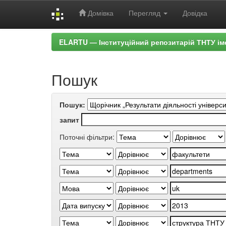
Домівка
Перегляд
Довідка
Skip
ELARTU — Інституційний репозитарій ТНТУ ім
navigation
Пошук
Пошук:
запит
Поточні фільтри: