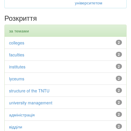
університетом
Розкриття
за темами
colleges
2
faculties
2
institutes
2
lyceums
2
structure of the TNTU
2
university management
2
адміністрація
2
відділи
2