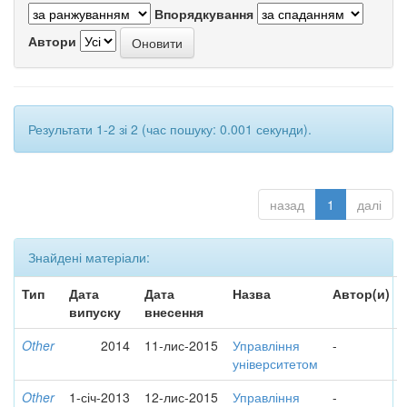
Впорядкування
Автори
Результати 1-2 зі 2 (час пошуку: 0.001 секунди).
назад
1
далі
Знайдені матеріали:
Тип
Дата
Дата
Назва
Автор(и)
випуску
внесення
Other
2014
11-лис-2015
Управління
-
університетом
Other
1-січ-2013
12-лис-2015
Управління
-