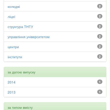
коледжі
2
ліцеї
2
структура ТНТУ
2
управління університетом
2
центри
2
інститути
2
за датою випуску
2014
1
2013
1
за типом вмісту