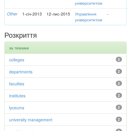
університетом
Other
1-січ-2013
12-лис-2015
Управління
-
університетом
Розкриття
за темами
colleges
2
departments
2
faculties
2
institutes
2
lyceums
2
university management
2