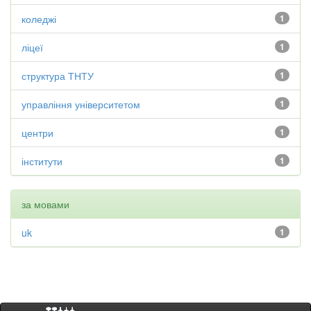
коледжі
1
ліцеї
1
структура ТНТУ
1
управління університетом
1
центри
1
інститути
1
за мовами
uk
1