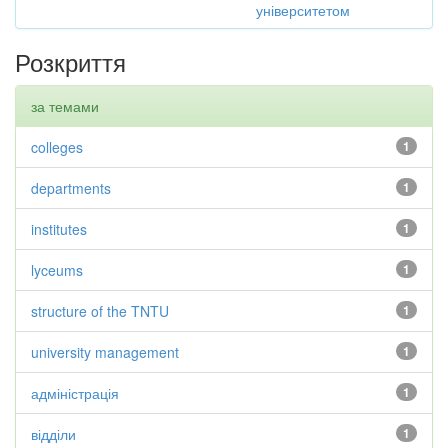
університетом
Розкриття
за темами
colleges
1
departments
1
institutes
1
lyceums
1
structure of the TNTU
1
university management
1
адміністрація
1
відділи
1