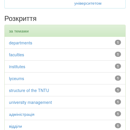
університетом
Розкриття
за темами
departments
1
faculties
1
institutes
1
lyceums
1
structure of the TNTU
1
university management
1
адміністрація
1
відділи
1