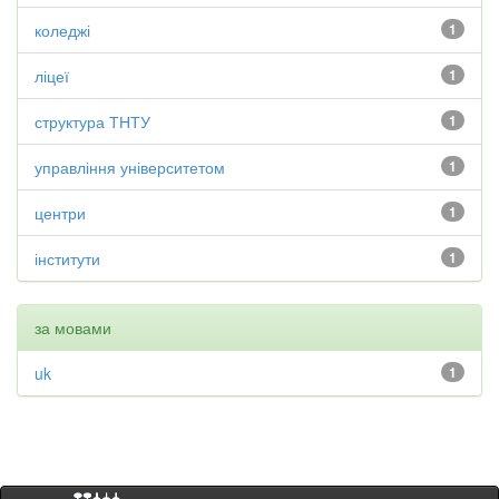
коледжі
1
ліцеї
1
структура ТНТУ
1
управління університетом
1
центри
1
інститути
1
за мовами
uk
1