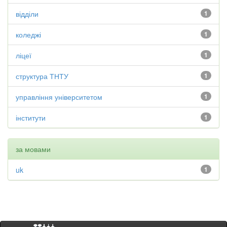
відділи
1
коледжі
1
ліцеї
1
структура ТНТУ
1
управління університетом
1
інститути
1
за мовами
uk
1