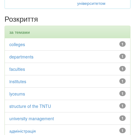
університетом
Розкриття
за темами
colleges
1
departments
1
faculties
1
institutes
1
lyceums
1
structure of the TNTU
1
university management
1
адміністрація
1