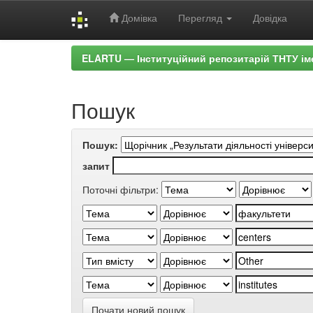
Домівка
Перегляд
Довідка
Skip
ELARTU — Інституційний репозитарій ТНТУ ім
navigation
Пошук
Пошук:
запит
Поточні фільтри:
Почати новий пошук