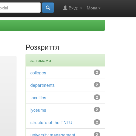
Вхід:
Мова
Розкриття
за темами
colleges
2
departments
2
faculties
2
lyceums
2
structure of the TNTU
2
university management
2