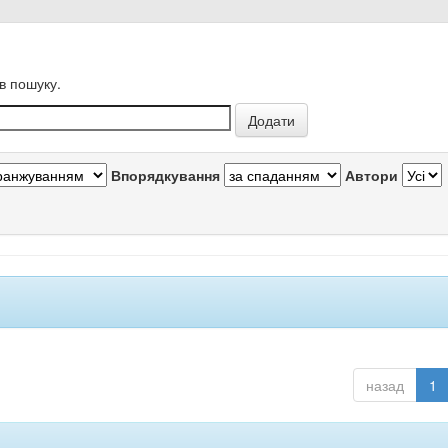
в пошуку.
Впорядкування
Автори
назад
1