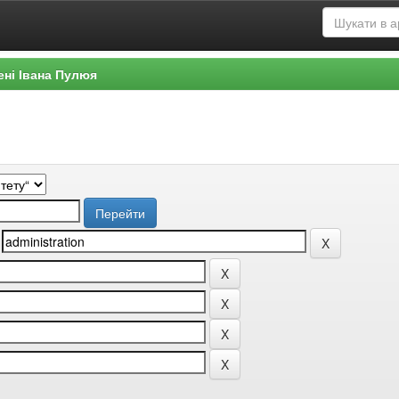
ені Івана Пулюя