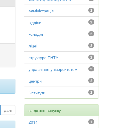
адміністрація
2
відділи
2
коледжі
2
ліцеї
2
структура ТНТУ
2
управління університетом
2
центри
2
інститути
2
далі
за датою випуску
2014
1