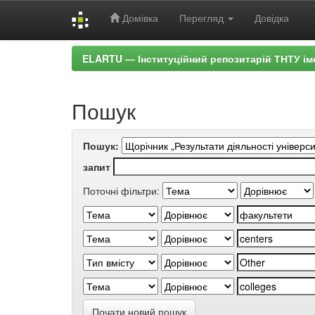
Домівка
Перегляд
Довідка
Skip
ELARTU — Інституційний репозитарій ТНТУ ім
navigation
Пошук
Пошук:
запит
Поточні фільтри:
Почати новий пошук