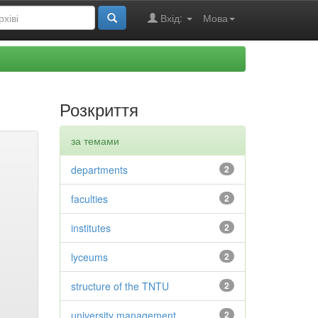
Вхід:
Мова
Розкриття
за темами
departments
2
faculties
2
institutes
2
lyceums
2
structure of the TNTU
2
university management
2