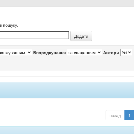
в пошуку.
Впорядкування
Автори
назад
1