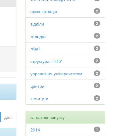
адміністрація
2
відділи
2
коледжі
2
ліцеї
2
структура ТНТУ
2
управління університетом
2
центри
2
інститути
2
далі
за датою випуску
2014
1