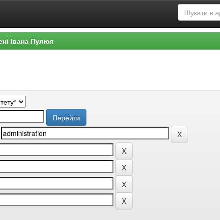
ені Івана Пулюя