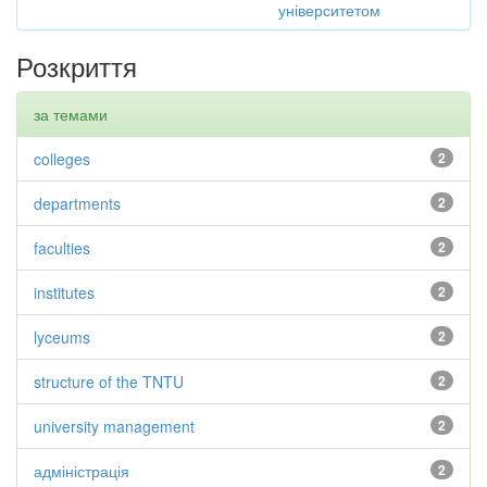
університетом
Розкриття
за темами
colleges
2
departments
2
faculties
2
institutes
2
lyceums
2
structure of the TNTU
2
university management
2
адміністрація
2