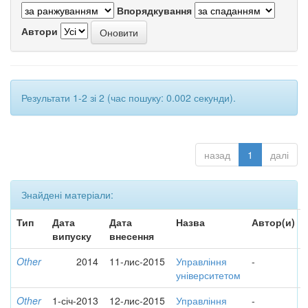
Впорядкування
Автори
Результати 1-2 зі 2 (час пошуку: 0.002 секунди).
назад
1
далі
Знайдені матеріали:
Тип
Дата
Дата
Назва
Автор(и)
випуску
внесення
Other
2014
11-лис-2015
Управління
-
університетом
Other
1-січ-2013
12-лис-2015
Управління
-