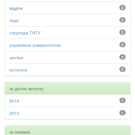
відділи
2
ліцеї
2
структура ТНТУ
2
управління університетом
2
центри
2
інститути
2
за датою випуску
2014
1
2013
1
за мовами