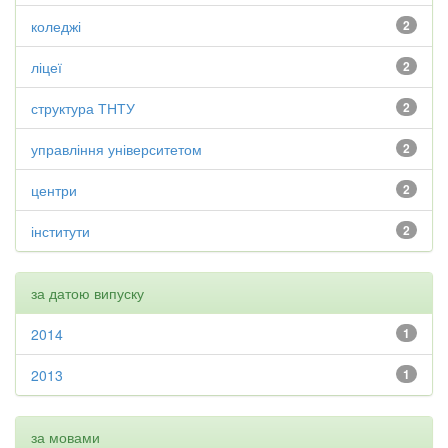
коледжі
2
ліцеї
2
структура ТНТУ
2
управління університетом
2
центри
2
інститути
2
за датою випуску
2014
1
2013
1
за мовами