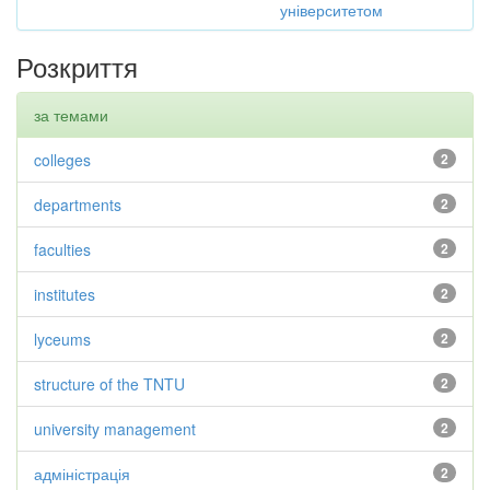
університетом
Розкриття
за темами
colleges
2
departments
2
faculties
2
institutes
2
lyceums
2
structure of the TNTU
2
university management
2
адміністрація
2