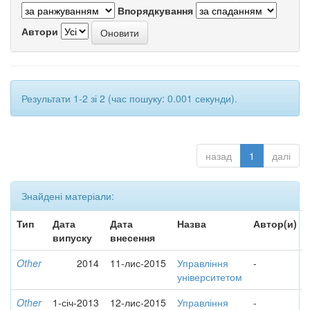
Впорядкування
Автори
Результати 1-2 зі 2 (час пошуку: 0.001 секунди).
назад
1
далі
Знайдені матеріали:
Тип
Дата
Дата
Назва
Автор(и)
випуску
внесення
Other
2014
11-лис-2015
Управління
-
університетом
Other
1-січ-2013
12-лис-2015
Управління
-