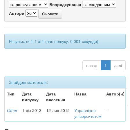
Впорядкування
Автори
Результати 1-1 зі 1 (час пошуку: 0.001 секунди).
назад
1
далі
Знайдені матеріали:
Тип
Дата
Дата
Назва
Автор(и)
випуску
внесення
Other
1-січ-2013
12-лис-2015
Управління
-
університетом