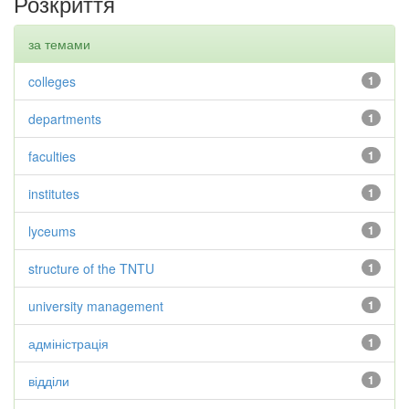
Розкриття
за темами
colleges
1
departments
1
faculties
1
institutes
1
lyceums
1
structure of the TNTU
1
university management
1
адміністрація
1
відділи
1