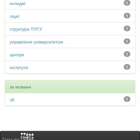
коледжі
1
ліцеї
1
структура ТНТУ
1
управління університетом
1
центри
1
інститути
1
за мовами
uk
1
Тема від