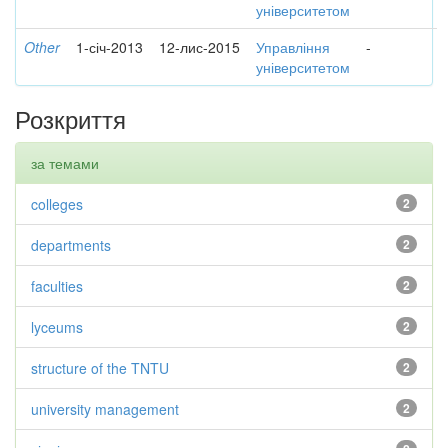
університетом
Other
1-січ-2013
12-лис-2015
Управління
-
університетом
Розкриття
за темами
colleges
2
departments
2
faculties
2
lyceums
2
structure of the TNTU
2
university management
2