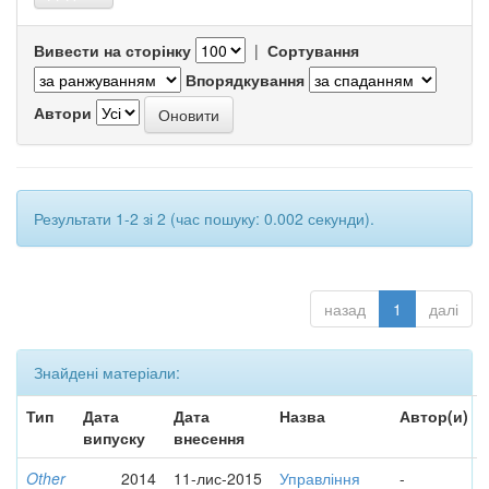
Вивести на сторінку
|
Сортування
Впорядкування
Автори
Результати 1-2 зі 2 (час пошуку: 0.002 секунди).
назад
1
далі
Знайдені матеріали:
Тип
Дата
Дата
Назва
Автор(и)
випуску
внесення
Other
2014
11-лис-2015
Управління
-