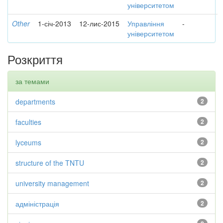
університетом
Other
1-січ-2013
12-лис-2015
Управління
-
університетом
Розкриття
за темами
departments
2
faculties
2
lyceums
2
structure of the TNTU
2
university management
2
адміністрація
2