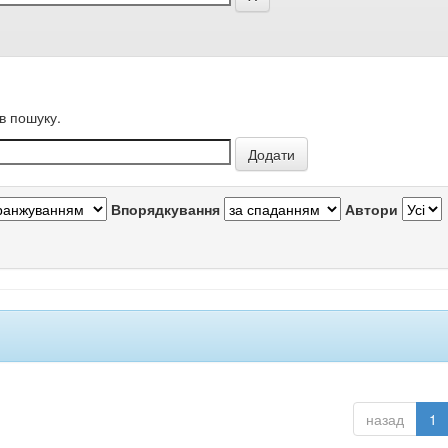
в пошуку.
Впорядкування
Автори
назад
1