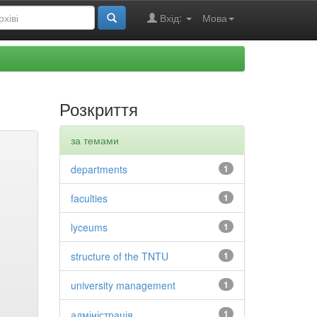
Вхід:
Мова
Розкриття
за темами
departments
1
faculties
1
lyceums
1
structure of the TNTU
1
university management
1
адміністрація
1