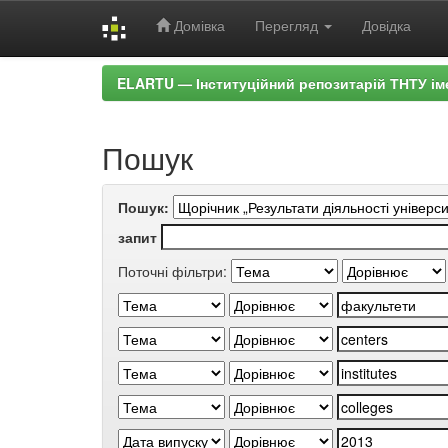
Домівка
Перегляд
Довідка
Skip
ELARTU — Інституційний репозитарій ТНТУ ім
navigation
Пошук
Пошук:
запит
Поточні фільтри: