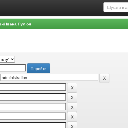
ені Івана Пулюя