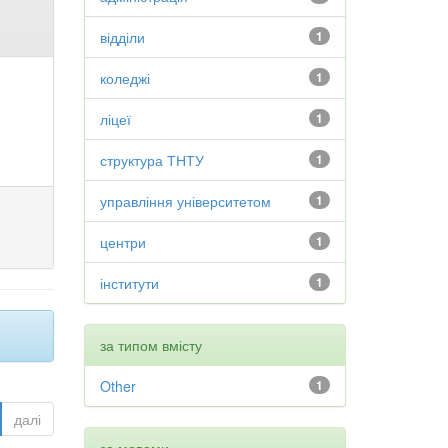
відділи
1
коледжі
1
ліцеї
1
структура ТНТУ
1
управління університетом
1
центри
1
інститути
1
за типом вмісту
Other
1
далі