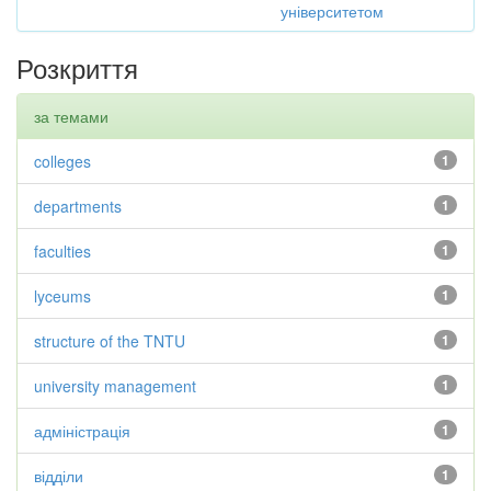
університетом
Розкриття
за темами
colleges
1
departments
1
faculties
1
lyceums
1
structure of the TNTU
1
university management
1
адміністрація
1
відділи
1