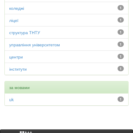
коледжі
1
ліцеї
1
структура ТНТУ
1
управління університетом
1
центри
1
інститути
1
за мовами
uk
1