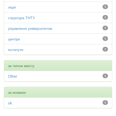
ліцеї
1
структура ТНТУ
1
управління університетом
1
центри
1
інститути
1
за типом вмісту
Other
1
за мовами
uk
1