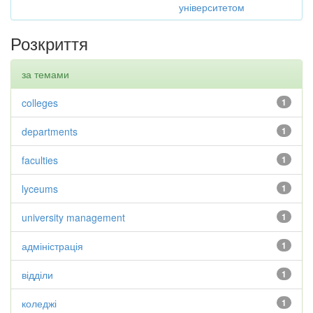
університетом
Розкриття
за темами
colleges
1
departments
1
faculties
1
lyceums
1
university management
1
адміністрація
1
відділи
1
коледжі
1