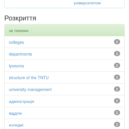
університетом
Розкриття
за темами
colleges
2
departments
2
lyceums
2
structure of the TNTU
2
university management
2
адміністрація
2
відділи
2
коледжі
2