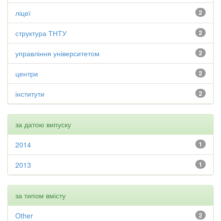
ліцеї
2
структура ТНТУ
2
управління університетом
2
центри
2
інститути
2
за датою випуску
2014
1
2013
1
за типом вмісту
Other
2