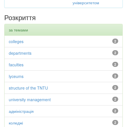
університетом
Розкриття
за темами
colleges
2
departments
2
faculties
2
lyceums
2
structure of the TNTU
2
university management
2
адміністрація
2
коледжі
2