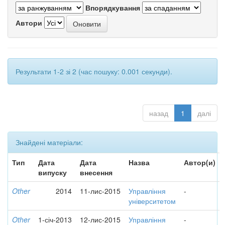
Впорядкування
Автори
Результати 1-2 зі 2 (час пошуку: 0.001 секунди).
назад
1
далі
Знайдені матеріали:
Тип
Дата
Дата
Назва
Автор(и)
випуску
внесення
Other
2014
11-лис-2015
Управління
-
університетом
Other
1-січ-2013
12-лис-2015
Управління
-