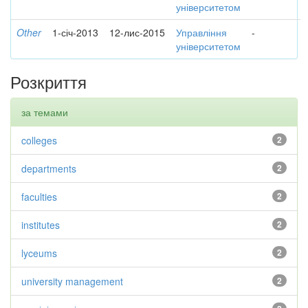
університетом
Other
1-січ-2013
12-лис-2015
Управління
-
університетом
Розкриття
за темами
colleges
2
departments
2
faculties
2
institutes
2
lyceums
2
university management
2