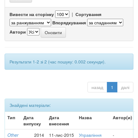
Вивести на сторінку
|
Сортування
Впорядкування
Автори
Результати 1-2 зі 2 (час пошуку: 0.002 секунди).
назад
1
далі
Знайдені матеріали:
Тип
Дата
Дата
Назва
Автор(и)
випуску
внесення
Other
2014
11-лис-2015
Управління
-