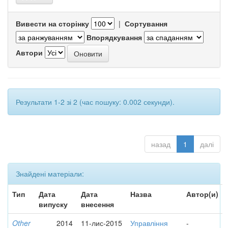
Вивести на сторінку
|
Сортування
Впорядкування
Автори
Результати 1-2 зі 2 (час пошуку: 0.002 секунди).
назад
1
далі
Знайдені матеріали:
Тип
Дата
Дата
Назва
Автор(и)
випуску
внесення
Other
2014
11-лис-2015
Управління
-