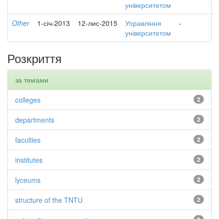
університетом
Other
1-січ-2013
12-лис-2015
Управління
-
університетом
Розкриття
за темами
colleges
2
departments
2
faculties
2
institutes
2
lyceums
2
structure of the TNTU
2