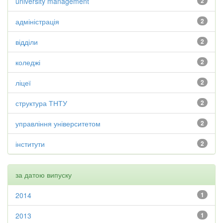
university management
2
адміністрація
2
відділи
2
коледжі
2
ліцеї
2
структура ТНТУ
2
управління університетом
2
інститути
2
за датою випуску
2014
1
2013
1