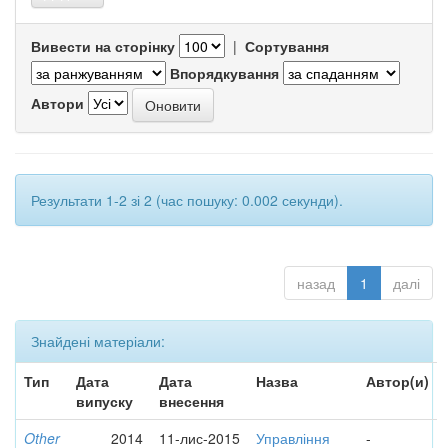
Вивести на сторінку
|
Сортування
Впорядкування
Автори
Результати 1-2 зі 2 (час пошуку: 0.002 секунди).
назад
1
далі
Знайдені матеріали:
Тип
Дата
Дата
Назва
Автор(и)
випуску
внесення
Other
2014
11-лис-2015
Управління
-