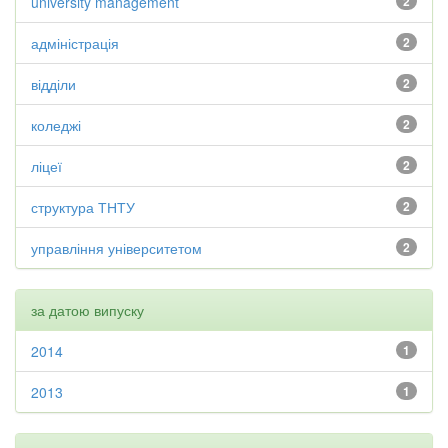
university management
2
адміністрація
2
відділи
2
коледжі
2
ліцеї
2
структура ТНТУ
2
управління університетом
2
за датою випуску
2014
1
2013
1