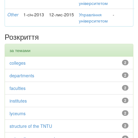
університетом
Other
1-січ-2013
12-лис-2015
Управління
-
університетом
Розкриття
за темами
colleges
2
departments
2
faculties
2
institutes
2
lyceums
2
structure of the TNTU
2