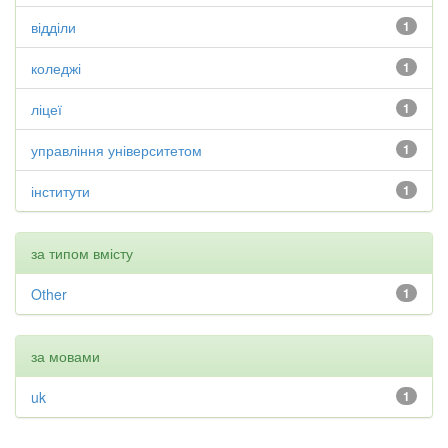
відділи
1
коледжі
1
ліцеї
1
управління університетом
1
інститути
1
за типом вмісту
Other
1
за мовами
uk
1