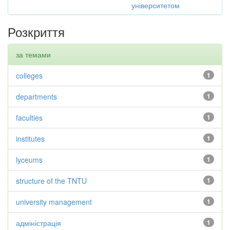
університетом
Розкриття
за темами
colleges
1
departments
1
faculties
1
institutes
1
lyceums
1
structure of the TNTU
1
university management
1
адміністрація
1