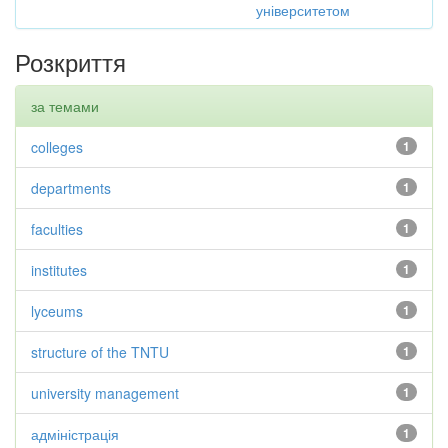
університетом
Розкриття
за темами
colleges
1
departments
1
faculties
1
institutes
1
lyceums
1
structure of the TNTU
1
university management
1
адміністрація
1