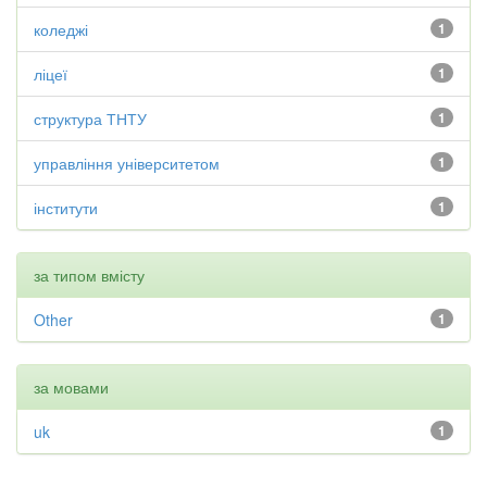
коледжі
1
ліцеї
1
структура ТНТУ
1
управління університетом
1
інститути
1
за типом вмісту
Other
1
за мовами
uk
1