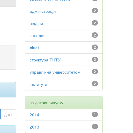
адміністрація
2
відділи
2
коледжі
2
ліцеї
2
структура ТНТУ
2
управління університетом
2
інститути
2
за датою випуску
далі
2014
1
2013
1