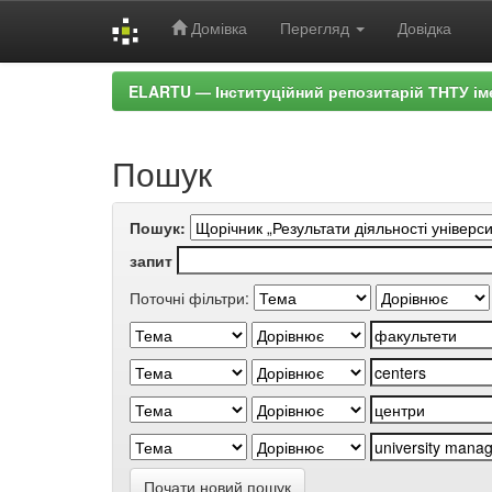
Домівка
Перегляд
Довідка
Skip
ELARTU — Інституційний репозитарій ТНТУ ім
navigation
Пошук
Пошук:
запит
Поточні фільтри:
Почати новий пошук