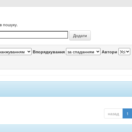
в пошуку.
Впорядкування
Автори
назад
1