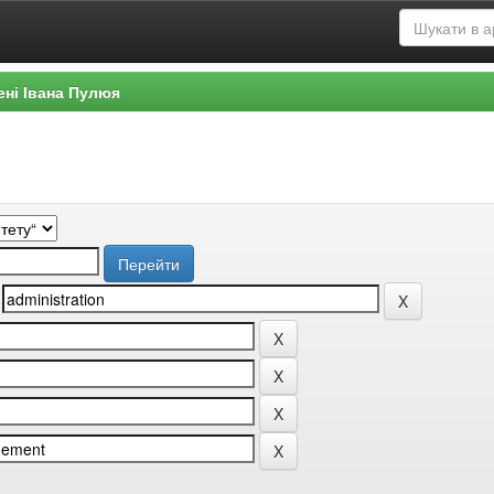
ені Івана Пулюя