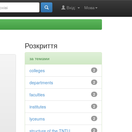
Вхід:
Мова
Розкриття
за темами
colleges
2
departments
2
faculties
2
institutes
2
lyceums
2
structure of the TNTU
2