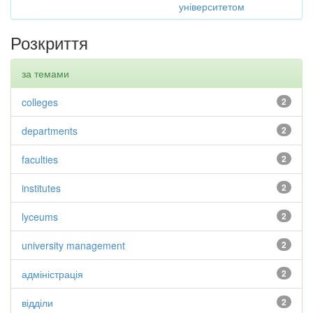
університетом
Розкриття
за темами
colleges
2
departments
2
faculties
2
institutes
2
lyceums
2
university management
2
адміністрація
2
відділи
2