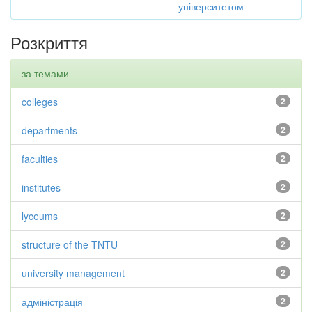
університетом
Розкриття
за темами
colleges
2
departments
2
faculties
2
institutes
2
lyceums
2
structure of the TNTU
2
university management
2
адміністрація
2