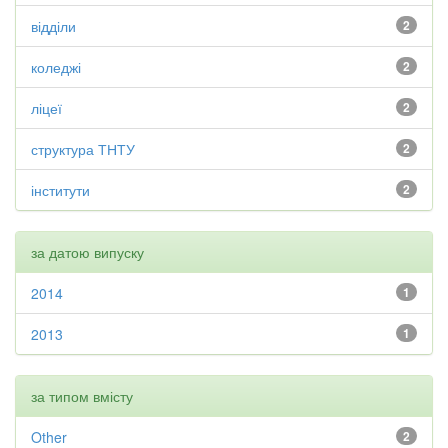
відділи
2
коледжі
2
ліцеї
2
структура ТНТУ
2
інститути
2
за датою випуску
2014
1
2013
1
за типом вмісту
Other
2