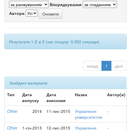
Впорядкування
Автори
Результати 1-2 зі 2 (час пошуку: 0.002 секунди).
назад
1
далі
Знайдені матеріали:
Тип
Дата
Дата
Назва
Автор(и)
випуску
внесення
Other
2014
11-лис-2015
Управління
-
університетом
Other
1-січ-2013
12-лис-2015
Управління
-