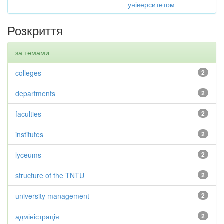
університетом
Розкриття
за темами
colleges
2
departments
2
faculties
2
institutes
2
lyceums
2
structure of the TNTU
2
university management
2
адміністрація
2