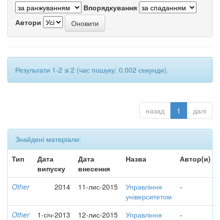
Впорядкування
Автори
Результати 1-2 зі 2 (час пошуку: 0.002 секунди).
назад
1
далі
Знайдені матеріали:
Тип
Дата
Дата
Назва
Автор(и)
випуску
внесення
Other
2014
11-лис-2015
Управління
-
університетом
Other
1-січ-2013
12-лис-2015
Управління
-