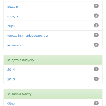
відділи
2
коледжі
2
ліцеї
2
управління університетом
2
інститути
2
за датою випуску
2014
1
2013
1
за типом вмісту
Other
2