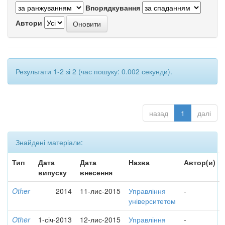
Впорядкування
Автори
Результати 1-2 зі 2 (час пошуку: 0.002 секунди).
назад
1
далі
Знайдені матеріали:
Тип
Дата
Дата
Назва
Автор(и)
випуску
внесення
Other
2014
11-лис-2015
Управління
-
університетом
Other
1-січ-2013
12-лис-2015
Управління
-