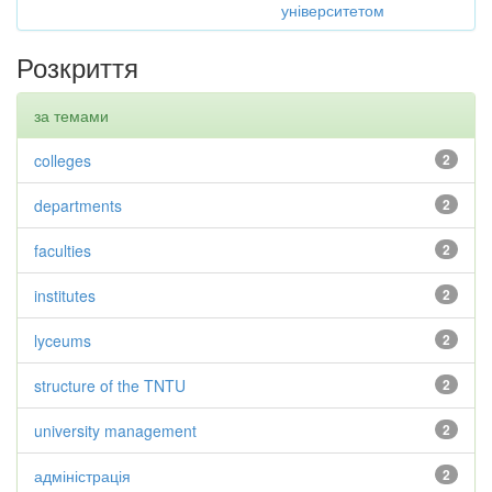
університетом
Розкриття
за темами
colleges
2
departments
2
faculties
2
institutes
2
lyceums
2
structure of the TNTU
2
university management
2
адміністрація
2