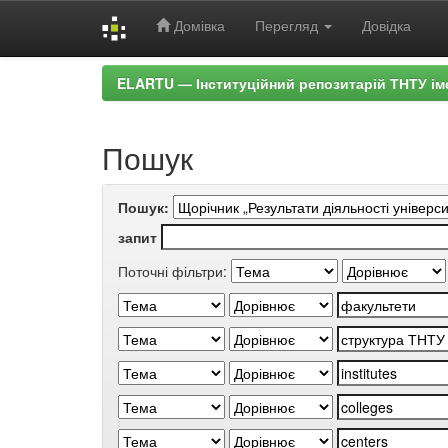
Домівка
Перегляд
Довідка
Skip
ELARTU — Інституційний репозитарій ТНТУ ім
navigation
Пошук
Пошук:
запит
Поточні фільтри: