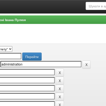
ені Івана Пулюя