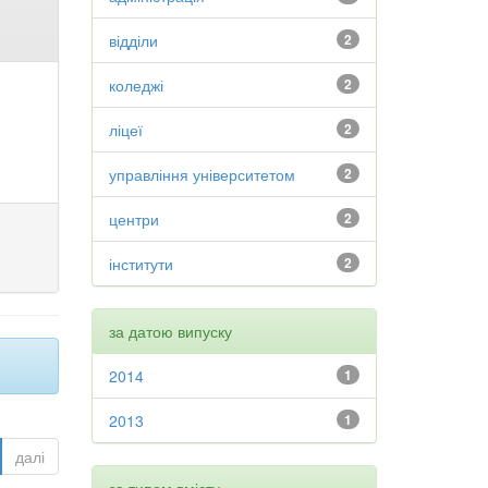
відділи
2
коледжі
2
ліцеї
2
управління університетом
2
центри
2
інститути
2
за датою випуску
2014
1
2013
1
далі