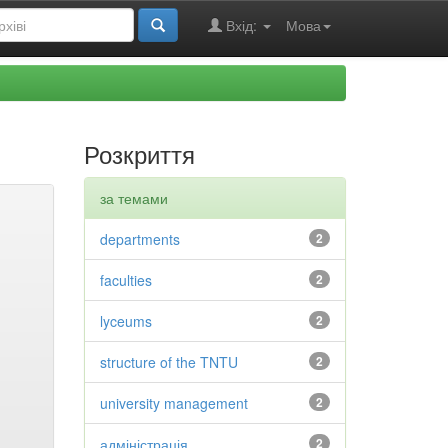
Вхід:
Мова
Розкриття
за темами
departments
2
faculties
2
lyceums
2
structure of the TNTU
2
university management
2
адміністрація
2