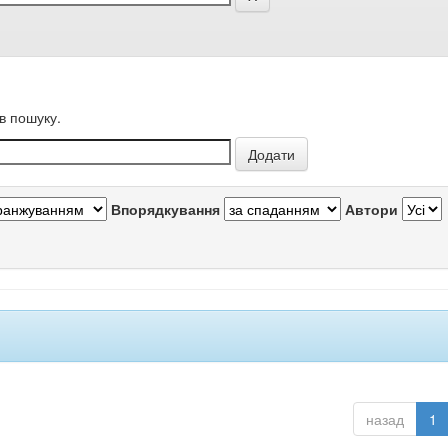
в пошуку.
Впорядкування
Автори
назад
1