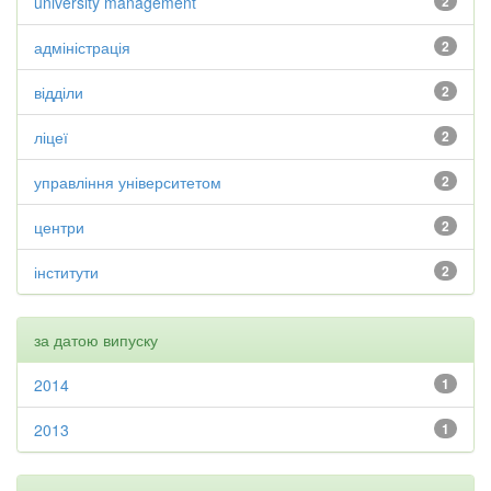
university management
2
адміністрація
2
відділи
2
ліцеї
2
управління університетом
2
центри
2
інститути
2
за датою випуску
2014
1
2013
1