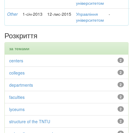
університетом
Other
1-січ-2013
12-лис-2015
Управління
-
університетом
Розкриття
за темами
centers
2
colleges
2
departments
2
faculties
2
lyceums
2
structure of the TNTU
2