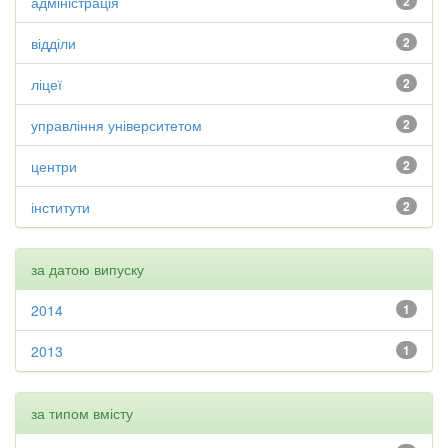
адміністрація
2
відділи
2
ліцеї
2
управління університетом
2
центри
2
інститути
2
за датою випуску
2014
1
2013
1
за типом вмісту