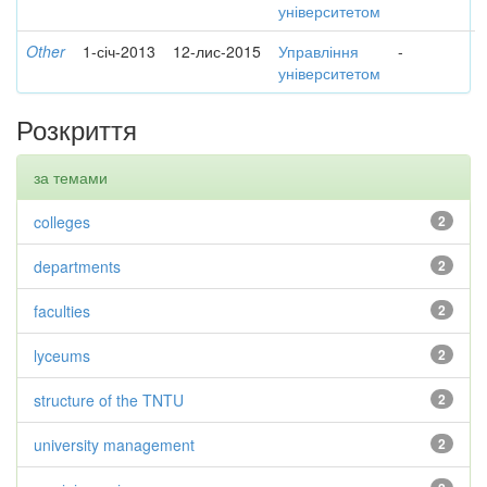
університетом
Other
1-січ-2013
12-лис-2015
Управління
-
університетом
Розкриття
за темами
colleges
2
departments
2
faculties
2
lyceums
2
structure of the TNTU
2
university management
2