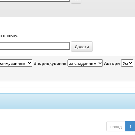
в пошуку.
Впорядкування
Автори
назад
1