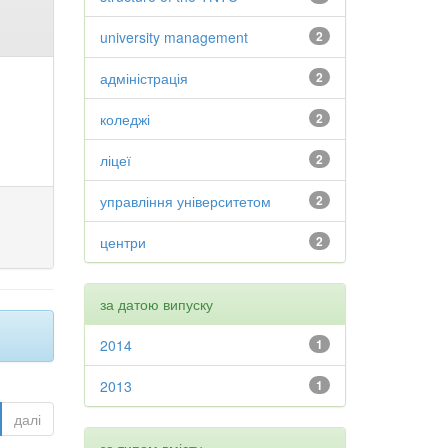
university management
2
адміністрація
2
коледжі
2
ліцеї
2
управління університетом
2
центри
2
за датою випуску
2014
1
2013
1
далі