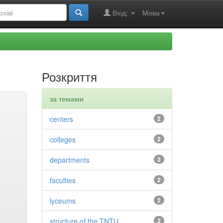
Вхід:
Мова
Розкриття
за темами
centers
2
colleges
2
departments
2
faculties
2
lyceums
2
structure of the TNTU
2