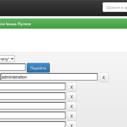
ені Івана Пулюя