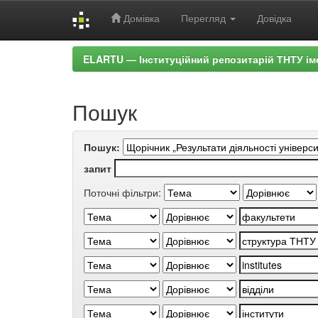
Домівка
Перегляд
Довідка
Skip
ELARTU — Інституційний репозитарій ТНТУ ім
navigation
Пошук
Пошук:
запит
Поточні фільтри: