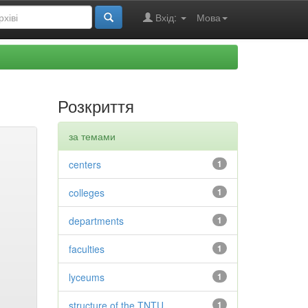
Вхід:
Мова
Розкриття
за темами
centers
1
colleges
1
departments
1
faculties
1
lyceums
1
structure of the TNTU
1