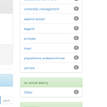
university management
1
адміністрація
1
відділи
1
коледжі
1
ліцеї
1
управління університетом
1
центри
1
за типом вмісту
Other
1
далі