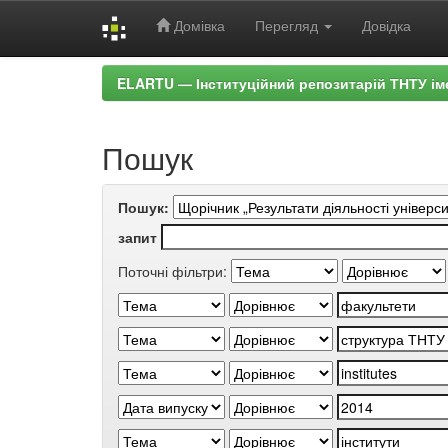
Домівка
Перегляд
Довідка
Skip
ELARTU — Інституційний репозитарій ТНТУ ім
navigation
Пошук
Пошук:
запит
Поточні фільтри: