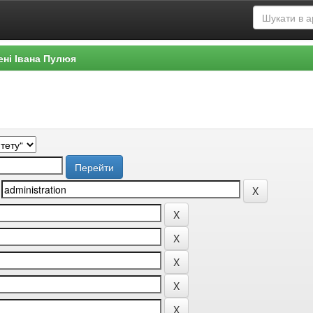
ені Івана Пулюя