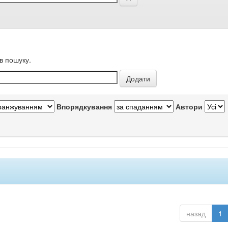
в пошуку.
Впорядкування
Автори
назад
1