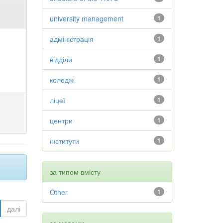
university management
1
адміністрація
1
відділи
1
коледжі
1
ліцеї
1
центри
1
інститути
1
за типом вмісту
Other
1
далі