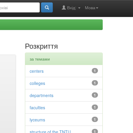
Вхід:
Мова
Розкриття
за темами
centers
1
colleges
1
departments
1
faculties
1
lyceums
1
structure of the TNTU
1