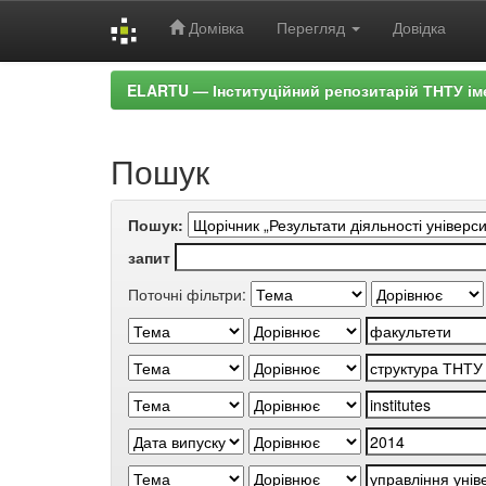
Домівка
Перегляд
Довідка
Skip
ELARTU — Інституційний репозитарій ТНТУ ім
navigation
Пошук
Пошук:
запит
Поточні фільтри: