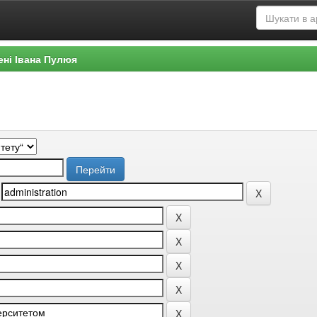
ені Івана Пулюя