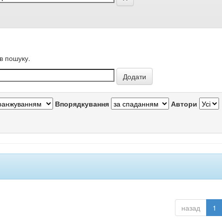
в пошуку.
Впорядкування
Автори
назад
1