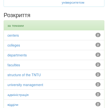
університетом
Розкриття
за темами
centers
2
colleges
2
departments
2
faculties
2
structure of the TNTU
2
university management
2
адміністрація
2
відділи
2