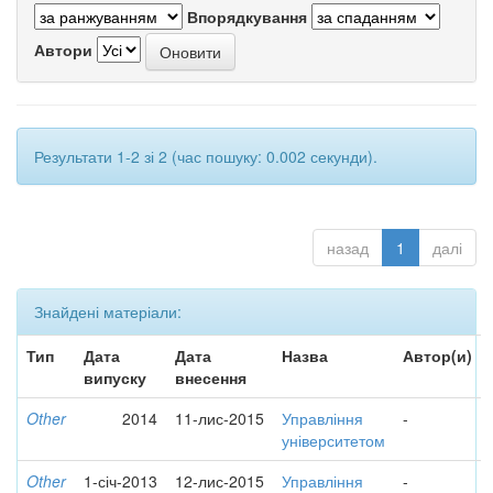
Впорядкування
Автори
Результати 1-2 зі 2 (час пошуку: 0.002 секунди).
назад
1
далі
Знайдені матеріали:
Тип
Дата
Дата
Назва
Автор(и)
випуску
внесення
Other
2014
11-лис-2015
Управління
-
університетом
Other
1-січ-2013
12-лис-2015
Управління
-