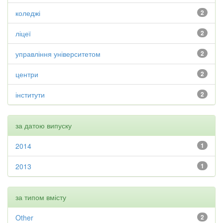
коледжі
2
ліцеї
2
управління університетом
2
центри
2
інститути
2
за датою випуску
2014
1
2013
1
за типом вмісту
Other
2