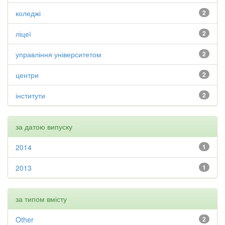
коледжі
2
ліцеї
2
управління університетом
2
центри
2
інститути
2
за датою випуску
2014
1
2013
1
за типом вмісту
Other
2