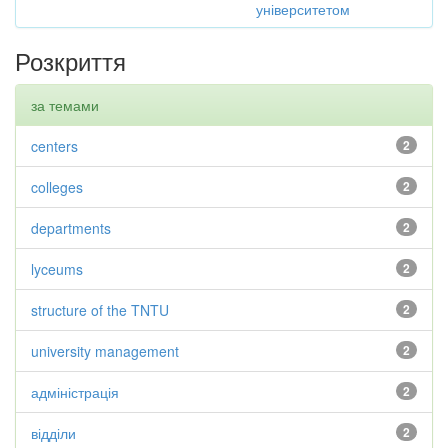
університетом
Розкриття
за темами
centers
2
colleges
2
departments
2
lyceums
2
structure of the TNTU
2
university management
2
адміністрація
2
відділи
2