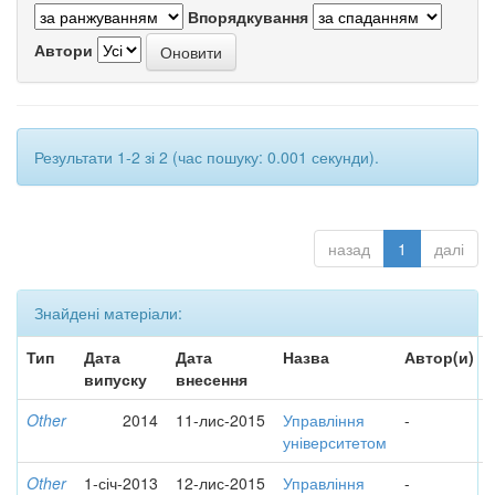
Впорядкування
Автори
Результати 1-2 зі 2 (час пошуку: 0.001 секунди).
назад
1
далі
Знайдені матеріали:
Тип
Дата
Дата
Назва
Автор(и)
випуску
внесення
Other
2014
11-лис-2015
Управління
-
університетом
Other
1-січ-2013
12-лис-2015
Управління
-