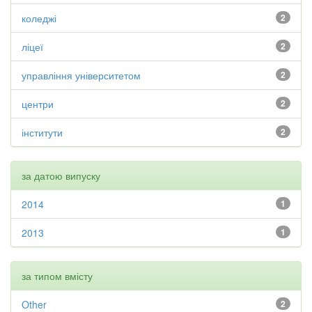
коледжі
2
ліцеї
2
управління університетом
2
центри
2
інститути
2
за датою випуску
2014
1
2013
1
за типом вмісту
Other
2