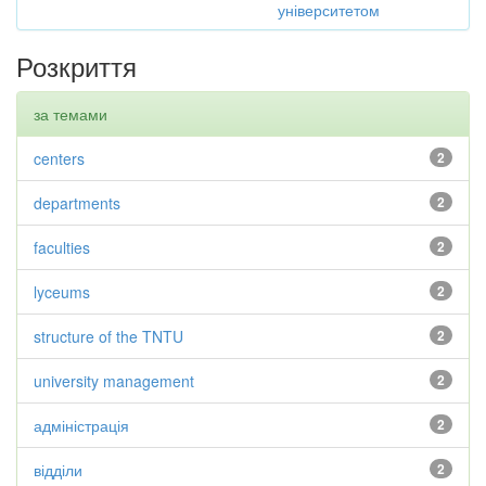
університетом
Розкриття
за темами
centers
2
departments
2
faculties
2
lyceums
2
structure of the TNTU
2
university management
2
адміністрація
2
відділи
2