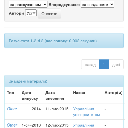
Впорядкування
Автори
Результати 1-2 зі 2 (час пошуку: 0.002 секунди).
назад
1
далі
Знайдені матеріали:
Тип
Дата
Дата
Назва
Автор(и)
випуску
внесення
Other
2014
11-лис-2015
Управління
-
університетом
Other
1-січ-2013
12-лис-2015
Управління
-