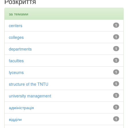
Розкриття
за темами
centers
1
colleges
1
departments
1
faculties
1
lyceums
1
structure of the TNTU
1
university management
1
адміністрація
1
відділи
1