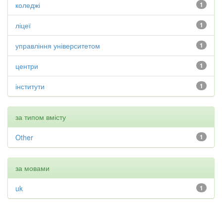
коледжі
1
ліцеї
1
управління університетом
1
центри
1
інститути
1
за типом вмісту
Other
1
за мовами
uk
1