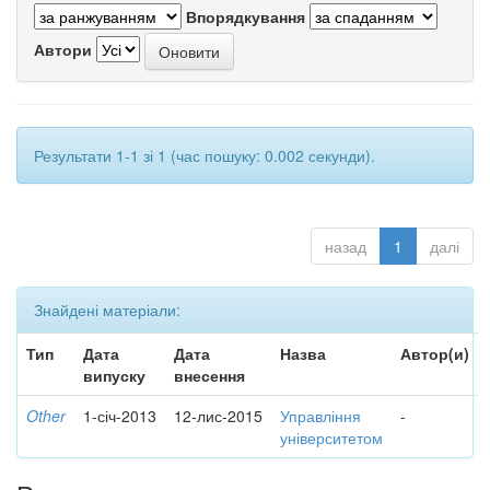
Впорядкування
Автори
Результати 1-1 зі 1 (час пошуку: 0.002 секунди).
назад
1
далі
Знайдені матеріали:
Тип
Дата
Дата
Назва
Автор(и)
випуску
внесення
Other
1-січ-2013
12-лис-2015
Управління
-
університетом