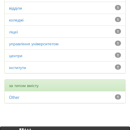
відділи
1
коледжі
1
ліцеї
1
управління університетом
1
центри
1
інститути
1
за типом вмісту
Other
1