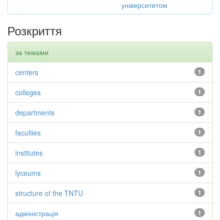
університетом
Розкриття
за темами
centers
1
colleges
1
departments
1
faculties
1
institutes
1
lyceums
1
structure of the TNTU
1
адміністрація
1