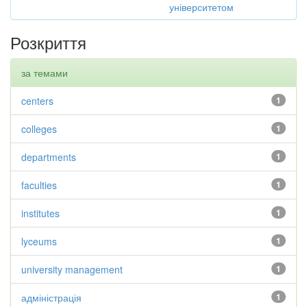
університетом
Розкриття
за темами
centers
1
colleges
1
departments
1
faculties
1
institutes
1
lyceums
1
university management
1
адміністрація
1