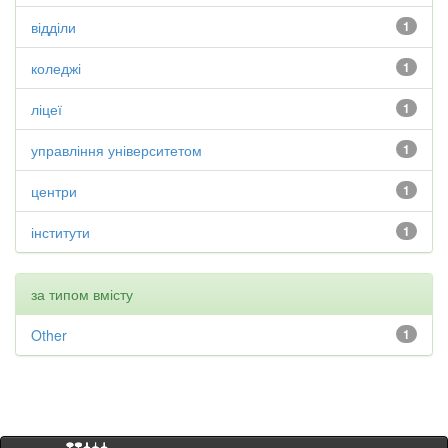
відділи
1
коледжі
1
ліцеї
1
управління університетом
1
центри
1
інститути
1
за типом вмісту
Other
1