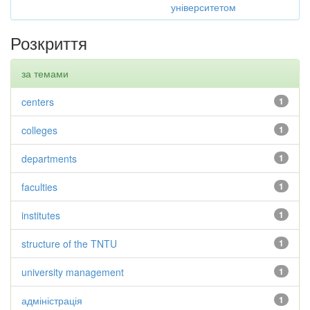
університетом
Розкриття
за темами
centers
1
colleges
1
departments
1
faculties
1
institutes
1
structure of the TNTU
1
university management
1
адміністрація
1