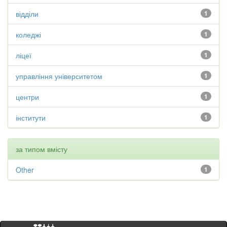
відділи
1
коледжі
1
ліцеї
1
управління університетом
1
центри
1
інститути
1
за типом вмісту
Other
1