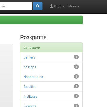
Вхід:
Мова
Розкриття
за темами
centers
1
colleges
1
departments
1
faculties
1
institutes
1
lyceums
1