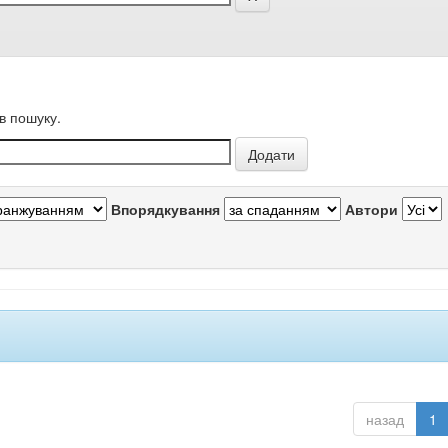
в пошуку.
Впорядкування
Автори
назад
1