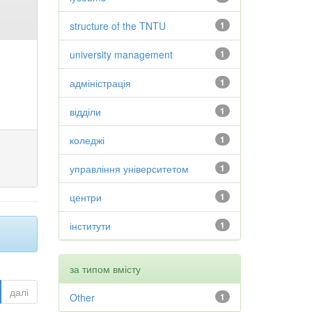
structure of the TNTU
1
university management
1
адміністрація
1
відділи
1
коледжі
1
управління університетом
1
центри
1
інститути
1
за типом вмісту
далі
Other
1