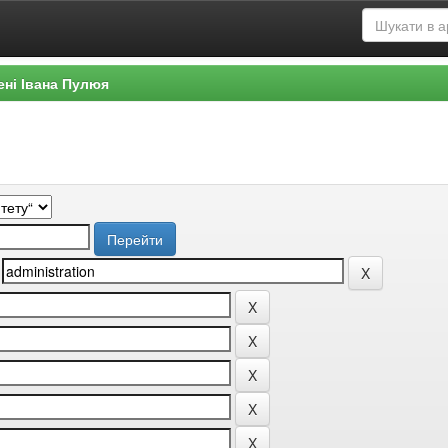
ені Івана Пулюя