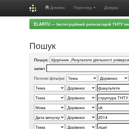
Домівка
Перегляд
Довідка
Skip
ELARTU — Інституційний репозитарій ТНТУ ім
navigation
Пошук
Пошук:
запит
Поточні фільтри: