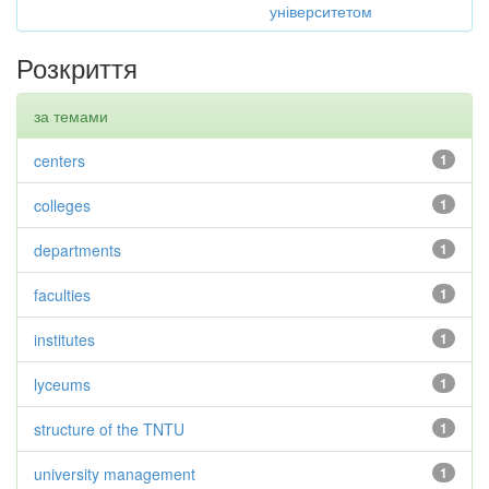
університетом
Розкриття
за темами
centers
1
colleges
1
departments
1
faculties
1
institutes
1
lyceums
1
structure of the TNTU
1
university management
1