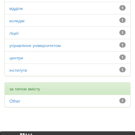
відділи
1
коледжі
1
ліцеї
1
управління університетом
1
центри
1
інститути
1
за типом вмісту
Other
1